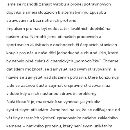
jsme se rozhodli zahájit výrobu a prodej potravinových
doplňků a směsí sloužících k alternativnímu způsobu
stravování na bázi nativních proteinů
Impulsem pro nás byl nedostatek kvalitních doplňků na
našem trhu. Nemohli jsme při našich pracovních a
sportovních aktivitách v obchodech či čerpacích stanicích
koupit pro nás a naše děti jednoduché a chutné jídlo, které
by nebylo plné cukrů či chemických „pomocníčků“. Chceme
dát lidem možnost, se zamyslet nad svým stravováním, a
hlavně se zamyslet nad složením potravin, které konzumují.
Lidé se začnou často zajímat o správné stravování, až
v době kdy u nich nastanou zdravotní problémy.
Naší filosofií je, maximálně se vyhnout jakýmkoliv
syntetickým přísadám. Jsme hrdi na to, že se odlišujeme od
většiny ostatních výrobců zpracováním našeho základního
kamene – nativního proteinu, který není svým unikátním