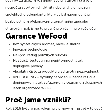
doplňky za účelem rozvinout zvolený životní styl plný
nespočtu sportovních aktivit nebo snaha o nalezení
spolehlivého sekundanta, který by byl nápomocný při
bezbolestném překonávání alternativního způsobu
stravování, pak jsme tu přesně pro vás – i pro vaše děti.
Garance WeFood
Bez syntetických aromat, barviv a sladidel
Inovační technologie
Nejvyšší rating použitých surovin
Nezávislé testování na nepřítomnost látek
dopingové povahy
Absolutní čistota produktu a zdravotní nezávadnost.
ANTIDOPING – výrobky neobsahují žádná rezidua
dopingových látek zařazených v seznamu zakázaných
látek organizace WADA.
Proč jsme vznikli?
Rok 2016 byl pro nás rokem přelomovým – právě v té době