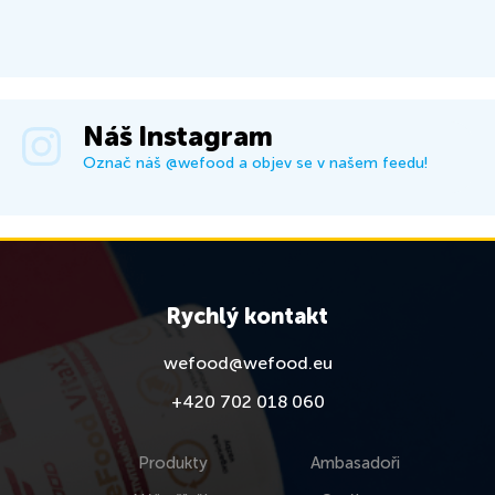
Náš Instagram
Označ náš @wefood a objev se v našem feedu!
Rychlý kontakt
wefood@wefood.eu
+420 702 018 060
Produkty
Ambasadoři