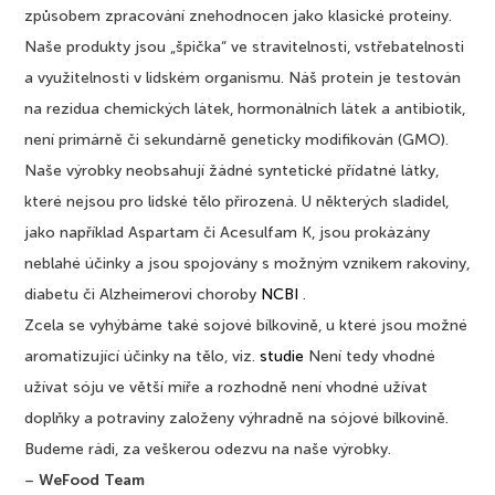
způsobem zpracování znehodnocen jako klasické proteiny.
Naše produkty jsou „špička“ ve stravitelnosti, vstřebatelnosti
a využitelnosti v lidském organismu. Náš protein je testován
na rezidua chemických látek, hormonálních látek a antibiotik,
není primárně či sekundárně geneticky modifikován (GMO).
Naše výrobky neobsahují žádné syntetické přídatné látky,
které nejsou pro lidské tělo přirozená. U některých sladidel,
jako například Aspartam či Acesulfam K, jsou prokázány
neblahé účinky a jsou spojovány s možným vznikem rakoviny,
diabetu či Alzheimerovi choroby
NCBI
.
Zcela se vyhýbáme také sojové bílkovině, u které jsou možné
aromatizující účinky na tělo, viz.
studie
Není tedy vhodné
užívat sóju ve větší míře a rozhodně není vhodné užívat
doplňky a potraviny založeny výhradně na sójové bílkovině.
Budeme rádi, za veškerou odezvu na naše výrobky.
–
WeFood Team