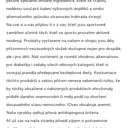
pečlivě vybíráme vhodné ingredience, které se stanou
nedílnou součástí balení výživových doplňků a směsí
alternativního způsobu stravování (náhrada stravy).
Na své si u nás přijdou ti s z vás, kteří jsou sportovně
zaměření včetně těch, kteří se sportu prozatím aktivně
nevěnují. Produkty vystavené na našem e-shopu jsou díky
přítomnosti nezávadných složek dostupné nejen pro dospělé,
ale i pro děti. Náš sortiment je rovněž vhodnou alternativou
pro diabetiky i celiaky všech věkových kategorií, kteří si
osvojují pravidla předepsané bezlepkové diety. Konzumace
těchto produktů s sebou přitom nenese sebemenší riziko, že
by složky obsažené v nabízených produktech ohrožovaly
průběh daného onemocnění či měly podíl na zhoršení
dosavadního stavu nemocného. (Oves obsahuje avenin)
Naše výrobky splňují přísná antidopingová kritéria.
Ať už vás na naše stránky přivedl zájem o potravinové