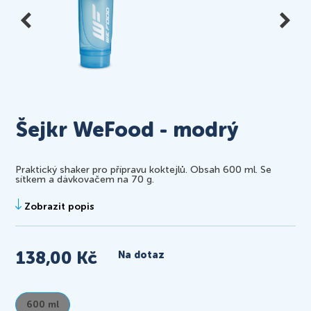


Šejkr WeFood - modrý
Praktický shaker pro přípravu koktejlů. Obsah 600 ml. Se
sítkem a dávkovačem na 70 g.
Zobrazit popis
138,00 Kč
Na dotaz
600 ml