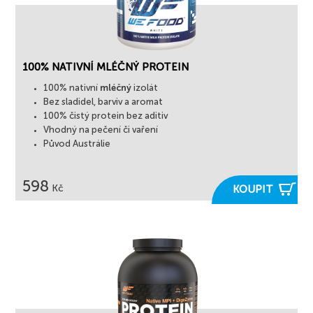
100% NATIVNÍ MLÉČNÝ PROTEIN
100% nativní
mléčný
izolát
Bez sladidel, barviv a aromat
100% čistý protein bez aditiv
Vhodný na pečení či vaření
Původ Austrálie
598

Kč
KOUPIT