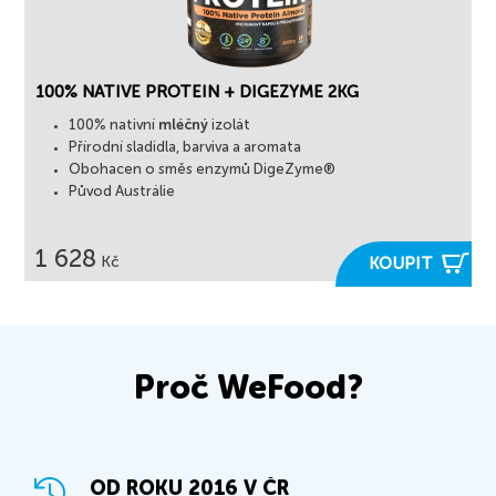
100% NATIVE PROTEIN + DIGEZYME 2KG
100% nativní
mléčný
izolát
Přírodní sladidla, barviva a aromata
Obohacen o směs enzymů DigeZyme®
Původ Austrálie
1 628

Kč
KOUPIT
Proč WeFood?
OD ROKU 2016 V ČR