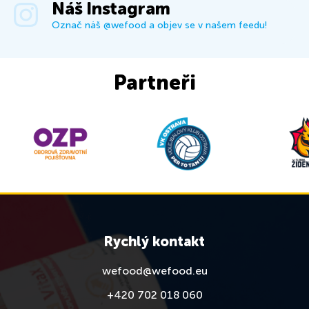
Náš Instagram
Označ náš @wefood a objev se v našem feedu!
Partneři
Rychlý kontakt
wefood@wefood.eu
+420 702 018 060