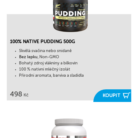
100% NATIVE PUDDING 500G
Skvělá svačina nebo snídaně
Bez lepku
, Non-GMO
Bohatý zdroj vlákniny a bílkovin
100 % nativní mléčný izolát
Přírodní aromata, barviva a sladidla
498

Kč
KOUPIT