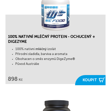
100% NATIVNÍ MLÉČNÝ PROTEIN - OCHUCENÝ +
DIGEZYME
100% nativní
mléčný
izolát
Přírodní sladidla, barviva a aromata
Obohacen o směs enzymů DigeZyme®
Původ Austrálie
898

Kč
KOUPIT