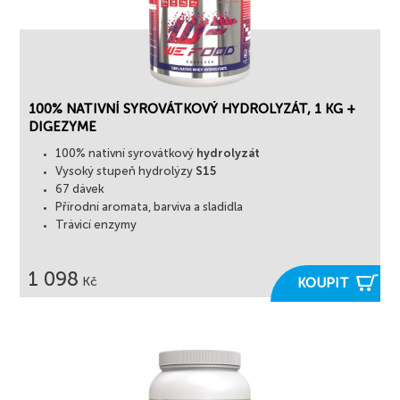
100% NATIVNÍ SYROVÁTKOVÝ HYDROLYZÁT, 1 KG +
DIGEZYME
100% nativní syrovátkový
hydrolyzát
Vysoký stupeň hydrolýzy
S15
67 dávek
Přírodní aromata, barviva a sladidla
Trávicí enzymy
1 098

Kč
KOUPIT