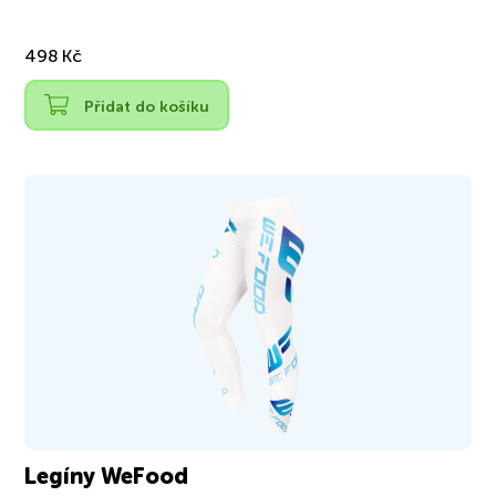
498 Kč
Přidat do košíku
Legíny WeFood