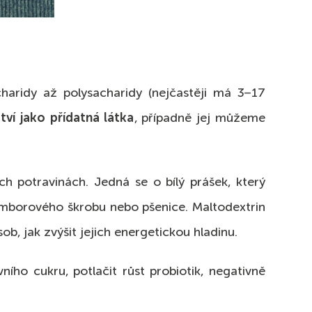
charidy až polysacharidy (nejčastěji má 3–17
tví jako přídatná látka
, případně jej můžeme
 potravinách. Jedná se o bílý prášek, který
ramborového škrobu nebo pšenice. Maltodextrin
b, jak zvýšit jejich energetickou hladinu.
ho cukru, potlačit růst probiotik, negativně