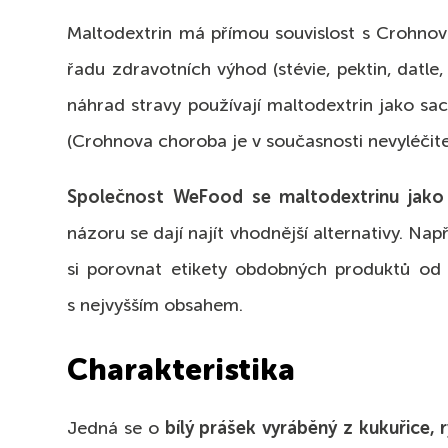
Maltodextrin má přímou souvislost s Crohnovou
řadu zdravotních výhod (stévie, pektin, datle
náhrad stravy používají maltodextrin jako sa
(Crohnova choroba je v současnosti nevyléčite
Společnost WeFood se maltodextrinu jako 
názoru se dají najít vhodnější alternativy. Na
si porovnat etikety obdobných produktů od j
s nejvyšším obsahem.
Charakteristika
Jedná se o
bílý prášek vyráběný z kukuřice