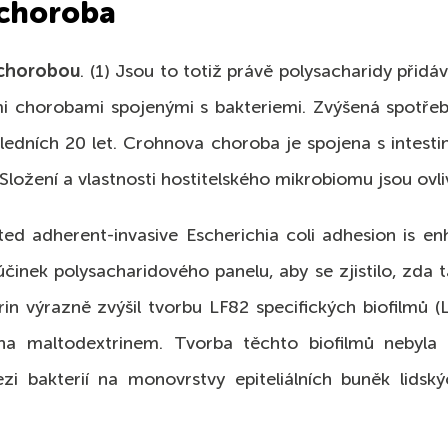
 choroba
chorobou
. (1) Jsou to totiž právě polysacharidy přidá
ními chorobami spojenými s bakteriemi. Zvýšená spotře
edních 20 let. Crohnova choroba je spojena s intest
. Složení a vlastnosti hostitelského mikrobiomu jsou ovl
ated adherent-invasive Escherichia coli adhesion is e
činek polysacharidového panelu, aby se zjistilo, zda ta
 výrazně zvýšil tvorbu LF82 specifických biofilmů (
na maltodextrinem. Tvorba těchto biofilmů nebyla 
ezi bakterií na monovrstvy epiteliálních buněk lidsk