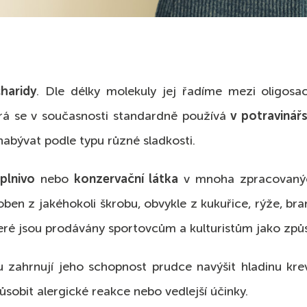
haridy
. Dle délky molekuly jej řadíme mezi oligosa
erá se v současnosti standardně používá
v potravinářs
nabývat podle typu různé sladkosti.
plnivo
nebo
konzervační látka
v mnoha zpracovaných
oben z jakéhokoli škrobu, obvykle z kukuřice, rýže, b
eré jsou prodávány sportovcům a kulturistům jako způso
ahrnují jeho schopnost prudce navýšit hladinu krevní
ůsobit alergické reakce nebo vedlejší účinky.