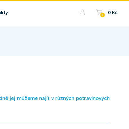
kty
0 Kč
0
padně jej můžeme najít v různých potravinových