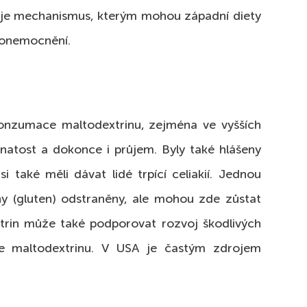
ačuje mechanismus, kterým mohou západní diety
k onemocnění.
 konzumace maltodextrinu, zejména ve vyšších
lynatost a dokonce i průjem. Byly také hlášeny
 také měli dávat lidé trpící celiakií. Jednou
ny (gluten) odstraněny, ale mohou zde zůstat
xtrin může také podporovat rozvoj škodlivých
ace maltodextrinu. V USA je častým zdrojem