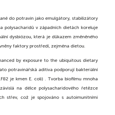
vané do potravin jako emulgátory, stabilizátory
ba polysacharidů v západních dietách koreluje
inální dysbiózou, která je důkazem změněného
ivněny faktory prostředí, zejména dietou.
nhanced by exposure to the ubiquitous dietary
to potravinářská aditiva podporují bakteriální
LF82 je kmen E. coli) . Tvorba biofilmu mnoha
závislá na délce polysacharidového řetězce
ých střev, což je spojováno s autoimunitními