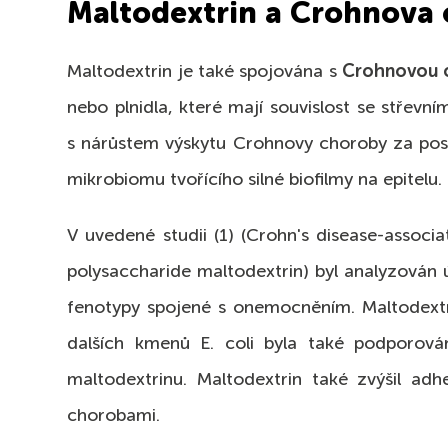
Maltodextrin a Crohnova
Maltodextrin je také spojována s
Crohnovou 
nebo plnidla, které mají souvislost se střev
s nárůstem výskytu Crohnovy choroby za posl
mikrobiomu tvořícího silné biofilmy na epitelu
V uvedené studii (1) (Crohn's disease-associ
polysaccharide maltodextrin) byl analyzován ú
fenotypy spojené s onemocněním. Maltodextrin
dalších kmenů E. coli byla také podporová
maltodextrinu. Maltodextrin také zvýšil adh
chorobami.