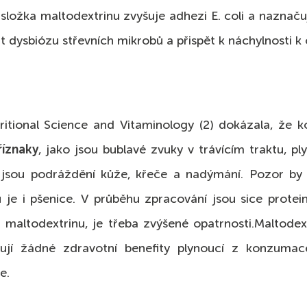
ní složka maltodextrinu zvyšuje adhezi E. coli a nazn
t dysbiózu střevních mikrobů a přispět k náchylnosti 
ritional Science and Vitaminology (2) dokázala, že
říznaky
, jako jsou bublavé zvuky v trávícím traktu, p
 jsou podráždění kůže, křeče a nadýmání. Pozor by si
je i pšenice. V průběhu zpracování jsou sice protei
maltodextrinu, je třeba zvýšené opatrnosti.Mal­tode
xistují žádné zdravotní benefity plynoucí z konzum
e.