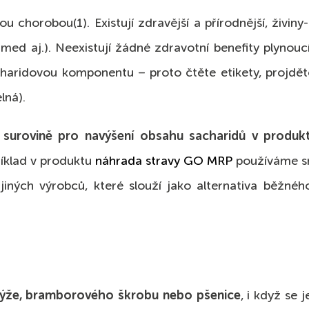
 chorobou(1). Existují zdravější a přírodnější, živiny
, med aj.). Neexistují žádné zdravotní benefity plyno
charidovou komponentu – proto čtěte etikety, projdět
lná).
surovině pro navýšení obsahu sacharidů v produk
příklad v produktu
náhrada stravy GO MRP
používáme sm
iných výrobců, které slouží jako alternativa běžného
, rýže, bramborového škrobu nebo pšenice
, i když se