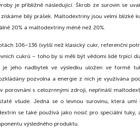
by je přibližně následující. Škrob ze surovin se uvař
 získáme bílý prášek. Maltodextriny jsou velmi blízké k
málně 20% a maltodextriny méně než 20%.
ách 106–136 (vyšší než klasický cukr, referenční potra
ních cukrů – toho by si měli být vědomi lidé trpící d
nu je jeho nadbytek ve výsledku uložen ve formě tu
rozkládány pozvolna a energie z nich je využívána pod
t v porovnání s celozrnnými zdroji, nepřináší maltodext
tatě všude. Jedná se o levnou surovinu, která umí d
dextrin se také používá jako nosič pro speciální tuky,
omponentu výsledného produktu.