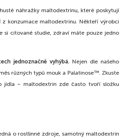
-husté náhražky maltodextrinu, které poskytují
ucí z konzumace maltodextrinu. Někteří výrobci
e si citované studie, zdraví máte pouze jedno
tech jednoznačně vyhýbá.
Nejen dle našeho
ěs různých typů mouk a Palatinose™. Zkuste
 jídla – maltodextrin zde často tvoří složku
 jedná o rostlinné zdroje, samotný maltodextrin