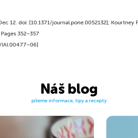
 Dec 12. doi: [10.1371/journal­.pone.0052132]; Kourtne
 4 Pages 352–357
8/IAI.00477–06]
Náš blog
píšeme informace, tipy a recepty