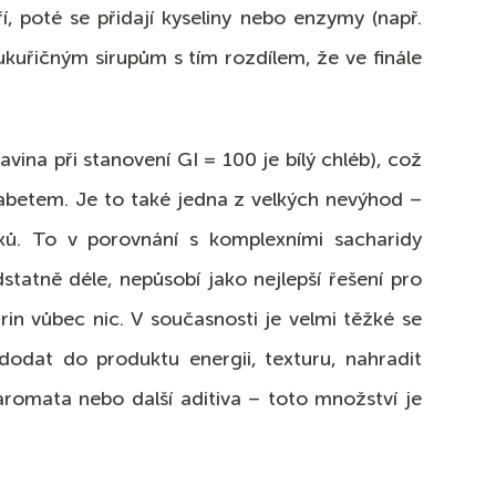
í, poté se přidají kyseliny nebo enzymy (např.
ukuřičným sirupům s tím rozdílem, že ve finále
vina při stanovení GI = 100 je bílý chléb), což
iabetem. Je to také jedna z velkých nevýhod –
ků. To v porovnání s komplexními sacharidy
statně déle, nepůsobí jako nejlepší řešení pro
rin vůbec nic. V současnosti je velmi těžké se
odat do produktu energii, texturu, nahradit
 aromata nebo další aditiva – toto množství je