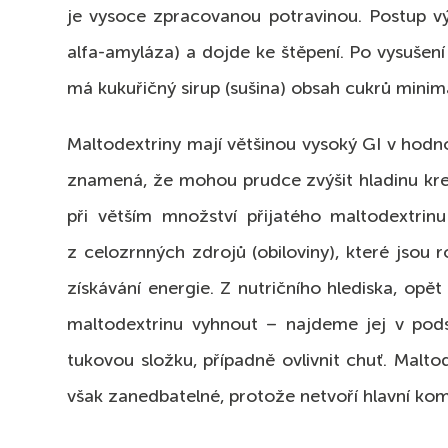
je vysoce zpracovanou potravinou. Postup výro
alfa-amyláza) a dojde ke štěpení. Po vysušení
má kukuřičný sirup (sušina) obsah cukrů mini
Maltodextriny mají většinou vysoký GI v hodnot
znamená, že mohou prudce zvýšit hladinu krev
při větším množství přijatého maltodextri
z celozrnných zdrojů (obiloviny), které jsou 
získávání energie. Z nutričního hlediska, opě
maltodextrinu vyhnout – najdeme jej v pods
tukovou složku, případně ovlivnit chuť. Malto
však zanedbatelné, protože netvoří hlavní k