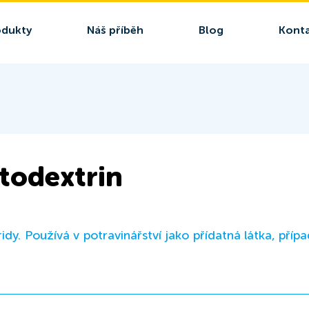
odukty
Náš příběh
Blog
Konta
todextrin
ridy. Používá v potravinářství jako přídatná látka, pří