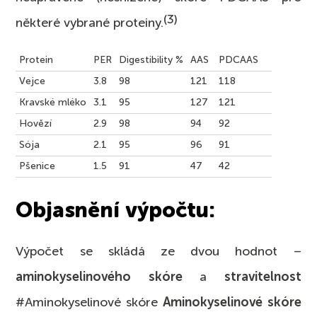
(3)
některé vybrané proteiny.
Protein
PER
Digestibility %
AAS
PDCAAS
Vejce
3.8
98
121
118
Kravské mléko
3.1
95
127
121
Hovězí
2.9
98
94
92
Sója
2.1
95
96
91
Pšenice
1.5
91
47
42
Objasnění výpočtu:
Výpočet se skládá ze dvou hodnot –
aminokyselinového skóre
a
stravitelnost
#Aminokyselinové skóre
Aminokyselinové skóre