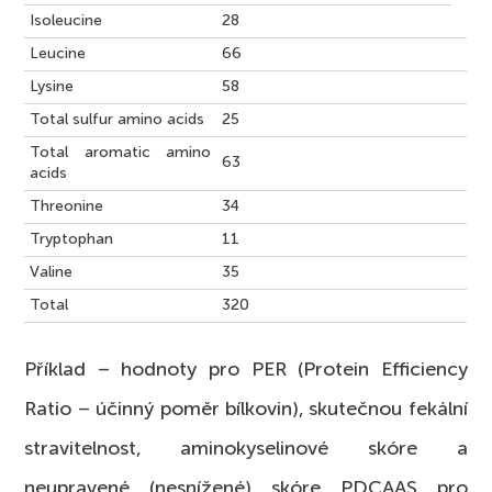
Isoleucine
28
Leucine
66
Lysine
58
Total sulfur amino acids
25
Total aromatic amino
63
acids
Threonine
34
Tryptophan
11
Valine
35
Total
320
Příklad – hodnoty pro PER (Protein Efficiency
Ratio – účinný poměr bílkovin), skutečnou fekální
stravitelnost, aminokyselinové skóre a
neupravené (nesnížené) skóre PDCAAS pro