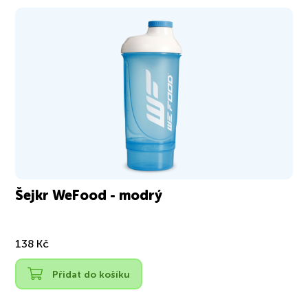
Šejkr WeFood - modrý
138 Kč
Přidat do košíku